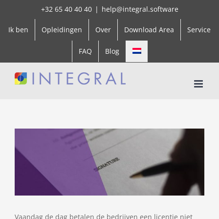
Skip
+32 65 40 40 40
|
help@integral.software
to
Ik ben
Opleidingen
Over
Download Area
Service
content
FAQ
Blog
View
Larger
Image
Vaandag de dag betalen de bedrijven een licentie niet