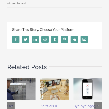
voor
uitgeschakeld
De
voordelen
van
het
Share This Story, Choose Your Platform!
abonnement
systeem
Facebook
Twitter
LinkedIn
Reddit
Tumblr
Pinterest
Vk
Email
Related Posts
Uw
Zelfs als u
Bye bye 0903 !
I