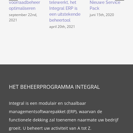
voorraadbeheer
telewerkt, het
Nieuwe Service
s
optimaliseren
Integral ERP is
Pack
i
een uitstekende
september 22nd,
juni 15th, 2020
m
2021
beheertool
april 20th, 2021
HET BEHEERPROGRAMMA INTEGRAL
Integral is een modulair en schaalbaar
managementsoftwarepakket (ERP), waarvan de
functionele dekking zal toenemen naarmate uw bedrijf
groeit. U beheert uw activiteit van A tot Z.