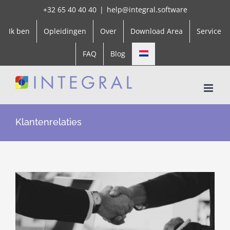
Skip
+32 65 40 40 40
|
help@integral.software
to
Ik ben
Opleidingen
Over
Download Area
Service
content
FAQ
Blog
Klantenrelaties