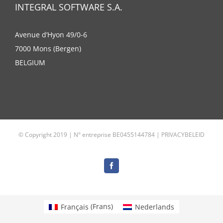
INTEGRAL SOFTWARE S.A.
Avenue d’Hyon 49/0-6
7000 Mons (Bergen)
BELGIUM
© Copyright 2019 | N° entreprise BE0455144784 |
PRIVACYBELEID
Facebook
Français
(
Frans
)
Nederlands