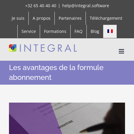
Skip
+32 65 40 40 40
|
help@integral.software
to
Je suis
A propos
Partenaires
Téléchargement
content
Service
Formations
FAQ
Blog
Les avantages de la formule
abonnement
Voir
l'image
agrandie