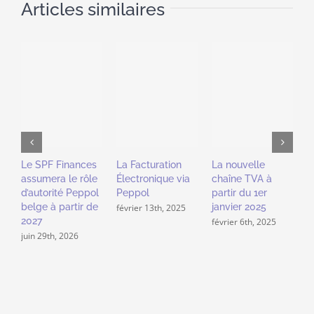
Articles similaires
P
u
s
v
Le SPF Finances
La Facturation
La nouvelle
j
assumera le rôle
Électronique via
chaîne TVA à
d’autorité Peppol
Peppol
partir du 1er
belge à partir de
janvier 2025
février 13th, 2025
2027
février 6th, 2025
juin 29th, 2026