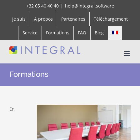
Skip
+32 65 40 40 40
|
help@integral.software
to
Je suis
A propos
Partenaires
Téléchargement
content
Service
Formations
FAQ
Blog
Formations
En