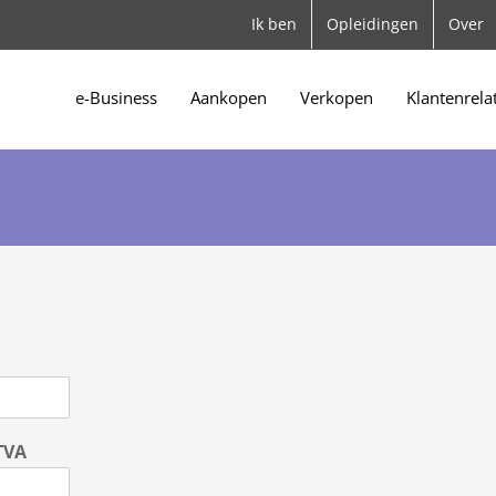
Ik ben
Opleidingen
Over
e-Business
Aankopen
Verkopen
Klantenrela
TVA