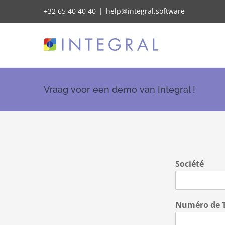
Skip
+32 65 40 40 40
|
help@integral.software
to
content
Vraag voor een demo van Integral !
Société
Numéro de 