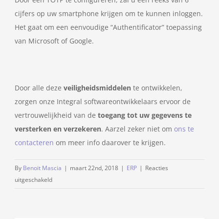
cijfers op uw smartphone krijgen om te kunnen inloggen.
Het gaat om een eenvoudige “Authentificator” toepassing
van Microsoft of Google.
Door alle deze
veiligheidsmiddelen
te ontwikkelen,
zorgen onze Integral softwareontwikkelaars ervoor de
vertrouwelijkheid van de
toegang tot uw gegevens te
versterken en verzekeren
. Aarzel zeker niet om
ons te
contacteren
om meer info daarover te krijgen.
By
Benoit Mascia
|
maart 22nd, 2018
|
ERP
|
Reacties
voor
uitgeschakeld
De
toegang
tot