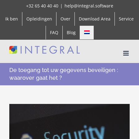
Skip
+32 65 40 40 40
|
help@integral.software
to
Ik ben
Opleidingen
Over
Download Area
Service
content
FAQ
Blog
De toegang tot uw gegevens beveiligen :
waarover gaat het ?
View
Larger
Image