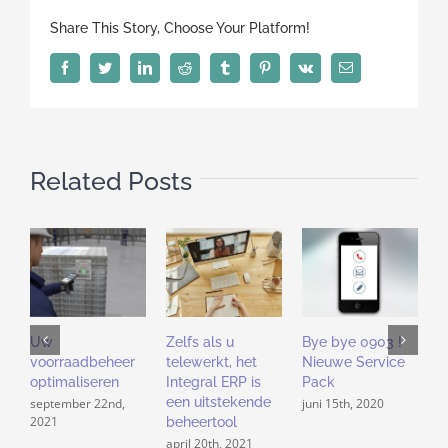
uw
Share This Story, Choose Your Platform!
gegevens
beveiligen
Facebook
Twitter
LinkedIn
Reddit
Tumblr
Pinterest
Vk
Email
:
waarover
gaat
het
Related Posts
?
Uw
Zelfs als u
Bye bye 0903 !
I
voorraadbeheer
telewerkt, het
Nieuwe Service
s
optimaliseren
Integral ERP is
Pack
i
een uitstekende
september 22nd,
juni 15th, 2020
m
2021
beheertool
april 20th, 2021