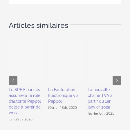
de
votre
logiciel
Articles similaires
de
gestion
?
P
u
s
v
Le SPF Finances
La Facturation
La nouvelle
j
assumera le rôle
Électronique via
chaîne TVA à
d’autorité Peppol
Peppol
partir du 1er
belge à partir de
janvier 2025
février 13th, 2025
2027
février 6th, 2025
juin 29th, 2026