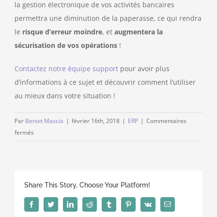
la gestion électronique de vos activités bancaires
permettra une diminution de la paperasse, ce qui rendra
le
risque d’erreur moindre
, et
augmentera la
sécurisation de vos opérations
!
Contactez notre équipe support
pour avoir plus
d’informations à ce sujet et découvrir comment l’utiliser
au mieux dans votre situation !
Par
Benoit Mascia
|
février 16th, 2018
|
ERP
|
Commentaires
sur
fermés
Comment
contrôler
vos
interactions
Share This Story, Choose Your Platform!
bancaires
au
Facebook
Twitter
LinkedIn
Reddit
Tumblr
Pinterest
Vk
Email
travers